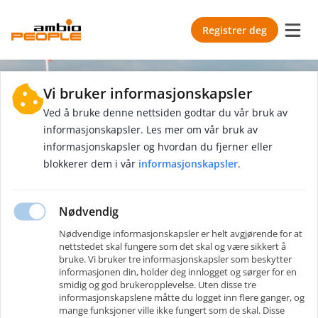
Registrer deg
Vi bruker informasjonskapsler
Ved å bruke denne nettsiden godtar du vår bruk av
informasjonskapsler. Les mer om vår bruk av
informasjonskapsler og hvordan du fjerner eller
blokkerer dem i vår
informasjonskapsler
.
Innlogging
Ny bruker
?
Opprett en konto
Nødvendig
Nødvendige informasjonskapsler er helt avgjørende for at
E-post
*
nettstedet skal fungere som det skal og være sikkert å
bruke. Vi bruker tre informasjonskapsler som beskytter
informasjonen din, holder deg innlogget og sørger for en
smidig og god brukeropplevelse. Uten disse tre
Passord
*
informasjonskapslene måtte du logget inn flere ganger, og
mange funksjoner ville ikke fungert som de skal. Disse