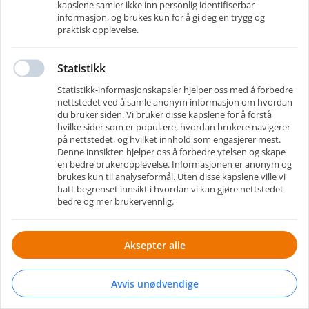
kapslene samler ikke inn personlig identifiserbar
informasjon, og brukes kun for å gi deg en trygg og
praktisk opplevelse.
Husk meg
Glemt passord
?
Statistikk
Logg inn
Statistikk-informasjonskapsler hjelper oss med å forbedre
nettstedet ved å samle anonym informasjon om hvordan
Eller logg inn med andre apper
du bruker siden. Vi bruker disse kapslene for å forstå
hvilke sider som er populære, hvordan brukere navigerer
på nettstedet, og hvilket innhold som engasjerer mest.
Denne innsikten hjelper oss å forbedre ytelsen og skape
en bedre brukeropplevelse. Informasjonen er anonym og
brukes kun til analyseformål. Uten disse kapslene ville vi
hatt begrenset innsikt i hvordan vi kan gjøre nettstedet
bedre og mer brukervennlig.
Aksepter alle
Gå til bedriftsportalen
Drevet av RecMan
-
Brukervilkår
Avvis unødvendige